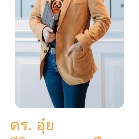
ดร. อุ๋ย