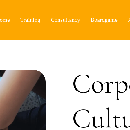
ome
Training
Consultancy
Boardgame
Corp
Cult