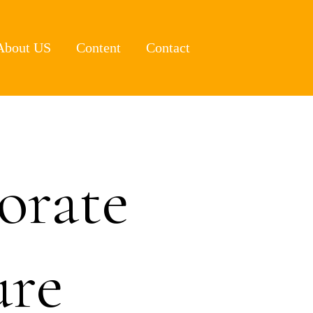
About US
Content
Contact
orate
ure